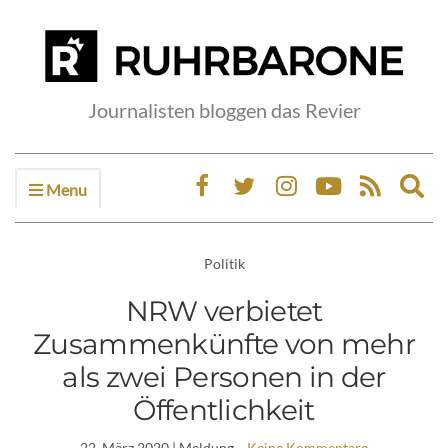
Journalisten bloggen das Revier
Menu
Ex
sea
fo
Politik
NRW verbietet
Zusammenkünfte von mehr
als zwei Personen in der
Öffentlichkeit
22. März 2020
| Meldung
Keine Kommentare