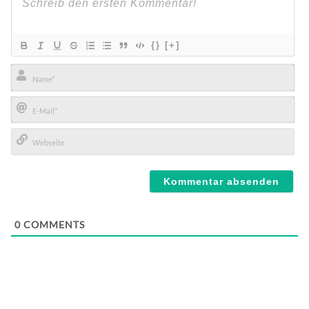
{}
[+]
Name*
E-
Mail*
Webseite
0
COMMENTS