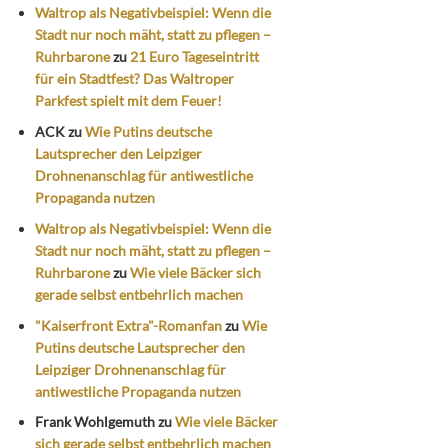
Waltrop als Negativbeispiel: Wenn die
Stadt nur noch mäht, statt zu pflegen –
Ruhrbarone
zu
21 Euro Tageseintritt
für ein Stadtfest? Das Waltroper
Parkfest spielt mit dem Feuer!
ACK
zu
Wie Putins deutsche
Lautsprecher den Leipziger
Drohnenanschlag für antiwestliche
Propaganda nutzen
Waltrop als Negativbeispiel: Wenn die
Stadt nur noch mäht, statt zu pflegen –
Ruhrbarone
zu
Wie viele Bäcker sich
gerade selbst entbehrlich machen
"Kaiserfront Extra"-Romanfan
zu
Wie
Putins deutsche Lautsprecher den
Leipziger Drohnenanschlag für
antiwestliche Propaganda nutzen
Frank Wohlgemuth
zu
Wie viele Bäcker
sich gerade selbst entbehrlich machen