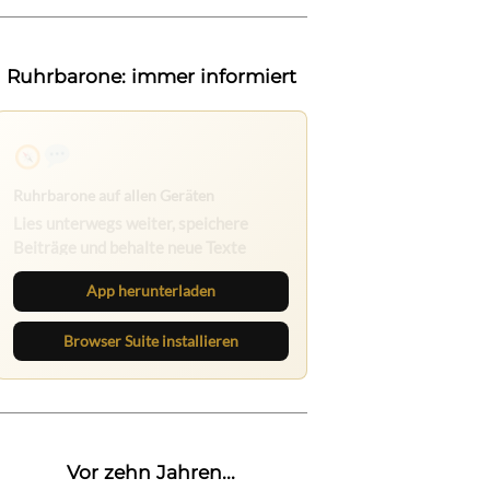
Ruhrbarone: immer informiert
Ruhrbarone auf allen Geräten
Lies unterwegs weiter, speichere
Beiträge und behalte neue Texte
direkt im Browser im Blick.
App herunterladen
Browser Suite installieren
Vor zehn Jahren...