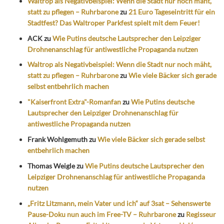
Waltrop als Negativbeispiel: Wenn die Stadt nur noch mäht,
statt zu pflegen – Ruhrbarone
zu
21 Euro Tageseintritt für ein
Stadtfest? Das Waltroper Parkfest spielt mit dem Feuer!
ACK
zu
Wie Putins deutsche Lautsprecher den Leipziger
Drohnenanschlag für antiwestliche Propaganda nutzen
Waltrop als Negativbeispiel: Wenn die Stadt nur noch mäht,
statt zu pflegen – Ruhrbarone
zu
Wie viele Bäcker sich gerade
selbst entbehrlich machen
"Kaiserfront Extra"-Romanfan
zu
Wie Putins deutsche
Lautsprecher den Leipziger Drohnenanschlag für
antiwestliche Propaganda nutzen
Frank Wohlgemuth
zu
Wie viele Bäcker sich gerade selbst
entbehrlich machen
Thomas Weigle
zu
Wie Putins deutsche Lautsprecher den
Leipziger Drohnenanschlag für antiwestliche Propaganda
nutzen
„Fritz Litzmann, mein Vater und ich“ auf 3sat – Sehenswerte
Pause-Doku nun auch im Free-TV – Ruhrbarone
zu
Regisseur