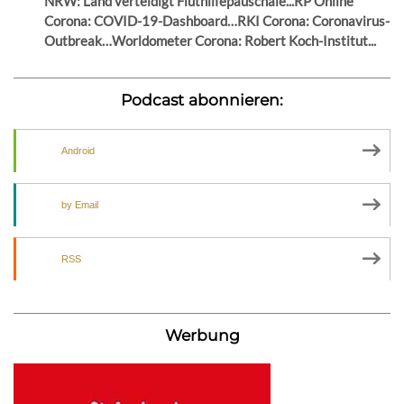
NRW: Land verteidigt Fluthilfepauschale...RP Online
Corona: COVID-19-Dashboard…RKI Corona: Coronavirus-
Outbreak…Worldometer Corona: Robert Koch-Institut...
Podcast abonnieren:
Android
by Email
RSS
Werbung