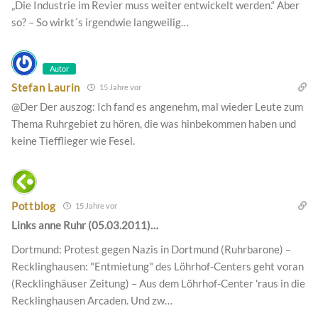
„Die Industrie im Revier muss weiter entwickelt werden.“ Aber
so? – So wirkt´s irgendwie langweilig…
Autor
Stefan Laurin
15 Jahre vor
@Der Der auszog: Ich fand es angenehm, mal wieder Leute zum
Thema Ruhrgebiet zu hören, die was hinbekommen haben und
keine Tiefflieger wie Fesel.
Pottblog
15 Jahre vor
Links anne Ruhr (05.03.2011)…
Dortmund: Protest gegen Nazis in Dortmund (Ruhrbarone) –
Recklinghausen: "Entmietung" des Löhrhof-Centers geht voran
(Recklinghäuser Zeitung) – Aus dem Löhrhof-Center 'raus in die
Recklinghausen Arcaden. Und zw…