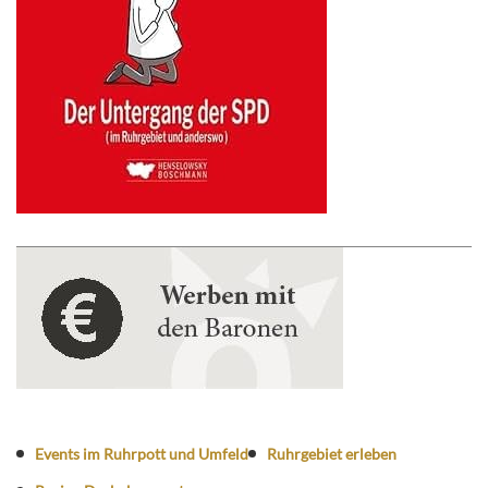
Events im Ruhrpott und Umfeld
Ruhrgebiet erleben