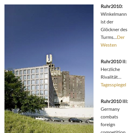
Ruhr2010:
Winkelmann
ist der
Glöckner des
Turms…
Der
Westen
Ruhr2010 II:
Herzliche
Rivalität…
Tagesspiegel
Ruhr2010 III:
Germany
combats
foreign
competition