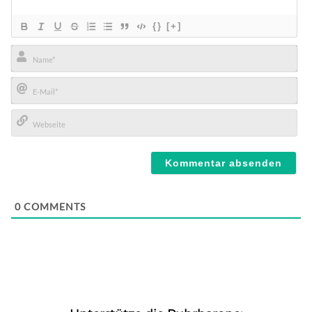
{}
[+]
Name*
E-
Mail*
Webseite
0
COMMENTS