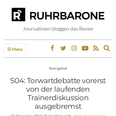
Journalisten bloggen das Revier
Menu
Ex
sea
fo
Ruhrgebiet
S04: Torwartdebatte vorerst
von der laufenden
Trainerdiskussion
ausgebremst
22. Dezember 2013
| Robin Patzwaldt
Keine Kommentare