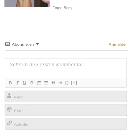
Abonnieren
Anmelden
{}
[+]
Name*
E-
Mail*
Webseite