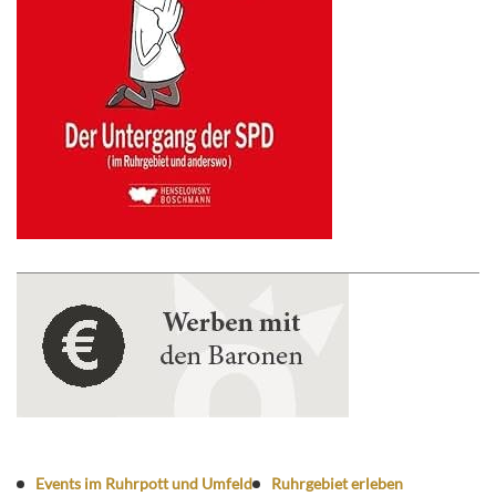
Events im Ruhrpott und Umfeld
Ruhrgebiet erleben