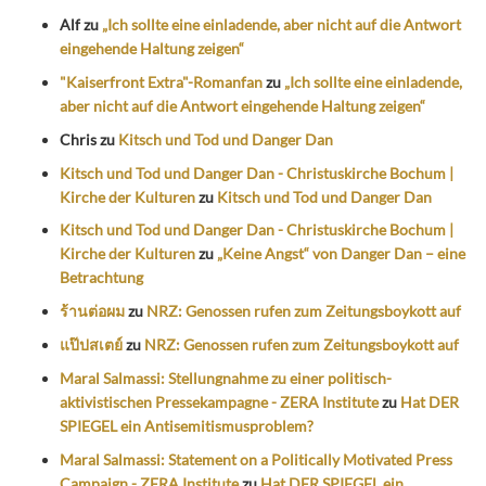
Alf
zu
„Ich sollte eine einladende, aber nicht auf die Antwort
eingehende Haltung zeigen“
"Kaiserfront Extra"-Romanfan
zu
„Ich sollte eine einladende,
aber nicht auf die Antwort eingehende Haltung zeigen“
Chris
zu
Kitsch und Tod und Danger Dan
Kitsch und Tod und Danger Dan - Christuskirche Bochum |
Kirche der Kulturen
zu
Kitsch und Tod und Danger Dan
Kitsch und Tod und Danger Dan - Christuskirche Bochum |
Kirche der Kulturen
zu
„Keine Angst“ von Danger Dan – eine
Betrachtung
ร้านต่อผม
zu
NRZ: Genossen rufen zum Zeitungsboykott auf
แป๊ปสเตย์
zu
NRZ: Genossen rufen zum Zeitungsboykott auf
Maral Salmassi: Stellungnahme zu einer politisch-
aktivistischen Pressekampagne - ZERA Institute
zu
Hat DER
SPIEGEL ein Antisemitismusproblem?
Maral Salmassi: Statement on a Politically Motivated Press
Campaign - ZERA Institute
zu
Hat DER SPIEGEL ein