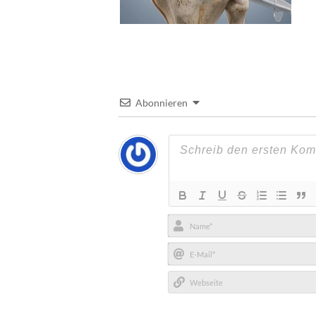
Abonnieren
Name*
E-
Mail*
Webseite