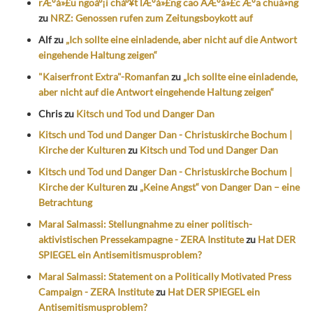
rÆ°á»£u ngoáº¡i cháº¥t lÆ°á»£ng cao ÄÆ°á»£c Æ°a chuá»ng
zu
NRZ: Genossen rufen zum Zeitungsboykott auf
Alf
zu
„Ich sollte eine einladende, aber nicht auf die Antwort
eingehende Haltung zeigen“
"Kaiserfront Extra"-Romanfan
zu
„Ich sollte eine einladende,
aber nicht auf die Antwort eingehende Haltung zeigen“
Chris
zu
Kitsch und Tod und Danger Dan
Kitsch und Tod und Danger Dan - Christuskirche Bochum |
Kirche der Kulturen
zu
Kitsch und Tod und Danger Dan
Kitsch und Tod und Danger Dan - Christuskirche Bochum |
Kirche der Kulturen
zu
„Keine Angst“ von Danger Dan – eine
Betrachtung
Maral Salmassi: Stellungnahme zu einer politisch-
aktivistischen Pressekampagne - ZERA Institute
zu
Hat DER
SPIEGEL ein Antisemitismusproblem?
Maral Salmassi: Statement on a Politically Motivated Press
Campaign - ZERA Institute
zu
Hat DER SPIEGEL ein
Antisemitismusproblem?