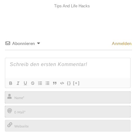
Abonnieren
Anmelden
{}
[+]
Name*
E-
Mail*
Webseite