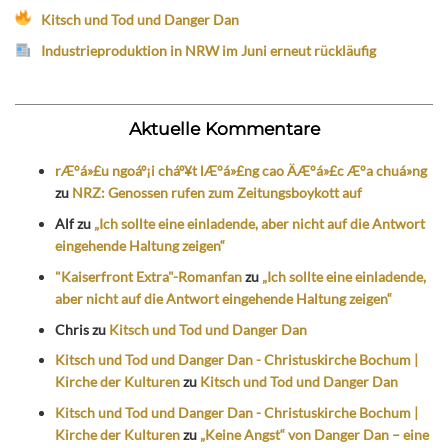
Kitsch und Tod und Danger Dan
Industrieproduktion in NRW im Juni erneut rückläufig
Aktuelle Kommentare
rÆ°á»£u ngoáº¡i cháº¥t lÆ°á»£ng cao ÄÆ°á»£c Æ°a chuá»ng
zu
NRZ: Genossen rufen zum Zeitungsboykott auf
Alf
zu
„Ich sollte eine einladende, aber nicht auf die Antwort
eingehende Haltung zeigen“
"Kaiserfront Extra"-Romanfan
zu
„Ich sollte eine einladende,
aber nicht auf die Antwort eingehende Haltung zeigen“
Chris
zu
Kitsch und Tod und Danger Dan
Kitsch und Tod und Danger Dan - Christuskirche Bochum |
Kirche der Kulturen
zu
Kitsch und Tod und Danger Dan
Kitsch und Tod und Danger Dan - Christuskirche Bochum |
Kirche der Kulturen
zu
„Keine Angst“ von Danger Dan – eine