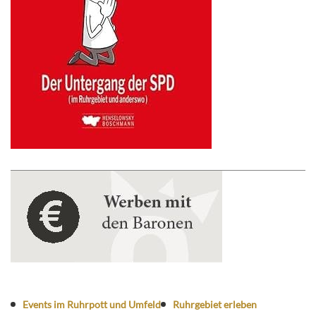
Events im Ruhrpott und Umfeld
Ruhrgebiet erleben