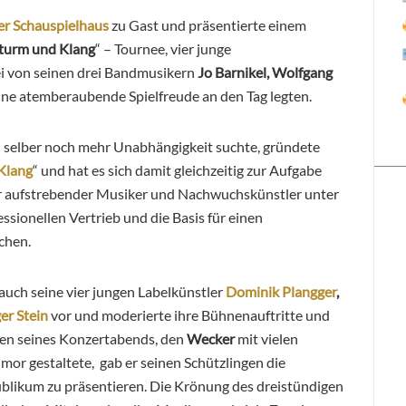
r Schauspielhaus
zu Gast und präsentierte einem
turm und Klang
“ – Tournee, vier junge
ei von seinen drei Bandmusikern
Jo Barnikel, Wolfgang
ine atemberaubende Spielfreude an den Tag legten.
ich selber noch mehr Unabhängigkeit suchte, gründete
Klang
“ und hat es sich damit gleichzeitig zur Aufgabe
r aufstrebender Musiker und Nachwuchskünstler unter
ssionellen Vertrieb und die Basis für einen
chen.
auch seine vier jungen Labelkünstler
Dominik Plangger
,
er Stein
vor und moderierte ihre Bühnenauftritte und
men seines Konzertabends, den
Wecker
mit vielen
mor gestaltete, gab er seinen Schützlingen die
ublikum zu präsentieren. Die Krönung des dreistündigen