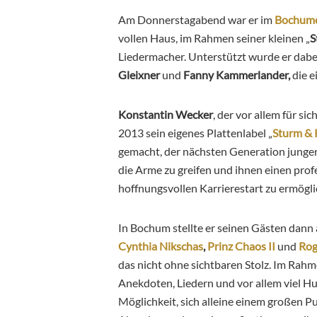
Am Donnerstagabend war er im
Bochume
vollen Haus, im Rahmen seiner kleinen „
S
Liedermacher. Unterstützt wurde er dab
Gleixner
und
Fanny Kammerlander,
die e
Konstantin Wecker
, der vor allem für s
2013 sein eigenes Plattenlabel „
Sturm & 
gemacht, der nächsten Generation junge
die Arme zu greifen und ihnen einen profe
hoffnungsvollen Karrierestart zu ermögli
In Bochum stellte er seinen Gästen
dann 
Cynthia Nikschas
,
Prinz Chaos II
und
Rog
das nicht ohne sichtbaren Stolz. Im Rah
Anekdoten, Liedern und vor allem viel Hu
Möglichkeit, sich alleine einem großen P