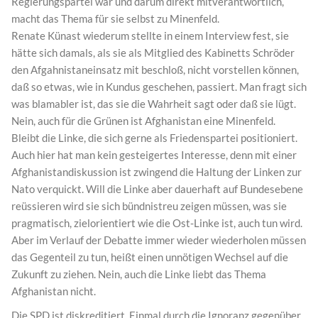
Regierungspartei war und darum direkt mitverantwortlich,
macht das Thema für sie selbst zu Minenfeld.
Renate Künast wiederum stellte in einem Interview fest, sie
hätte sich damals, als sie als Mitglied des Kabinetts Schröder
den Afgahnistaneinsatz mit beschloß, nicht vorstellen können,
daß so etwas, wie in Kundus geschehen, passiert. Man fragt sich
was blamabler ist, das sie die Wahrheit sagt oder daß sie lügt.
Nein, auch für die Grünen ist Afghanistan eine Minenfeld.
Bleibt die Linke, die sich gerne als Friedenspartei positioniert.
Auch hier hat man kein gesteigertes Interesse, denn mit einer
Afghanistandiskussion ist zwingend die Haltung der Linken zur
Nato verquickt. Will die Linke aber dauerhaft auf Bundesebene
reüssieren wird sie sich bündnistreu zeigen müssen, was sie
pragmatisch, zielorientiert wie die Ost-Linke ist, auch tun wird.
Aber im Verlauf der Debatte immer wieder wiederholen müssen
das Gegenteil zu tun, heißt einen unnötigen Wechsel auf die
Zukunft zu ziehen. Nein, auch die Linke liebt das Thema
Afghanistan nicht.
Die SPD ist diskreditiert. Einmal durch die Ignoranz gegenüber