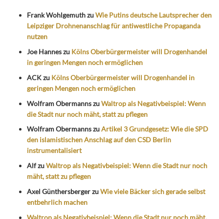
Frank Wohlgemuth
zu
Wie Putins deutsche Lautsprecher den
Leipziger Drohnenanschlag für antiwestliche Propaganda
nutzen
Joe Hannes
zu
Kölns Oberbürgermeister will Drogenhandel
in geringen Mengen noch ermöglichen
ACK
zu
Kölns Oberbürgermeister will Drogenhandel in
geringen Mengen noch ermöglichen
Wolfram Obermanns
zu
Waltrop als Negativbeispiel: Wenn
die Stadt nur noch mäht, statt zu pflegen
Wolfram Obermanns
zu
Artikel 3 Grundgesetz: Wie die SPD
den islamistischen Anschlag auf den CSD Berlin
instrumentalisiert
Alf
zu
Waltrop als Negativbeispiel: Wenn die Stadt nur noch
mäht, statt zu pflegen
Axel Günthersberger
zu
Wie viele Bäcker sich gerade selbst
entbehrlich machen
Waltrop als Negativbeispiel: Wenn die Stadt nur noch mäht,