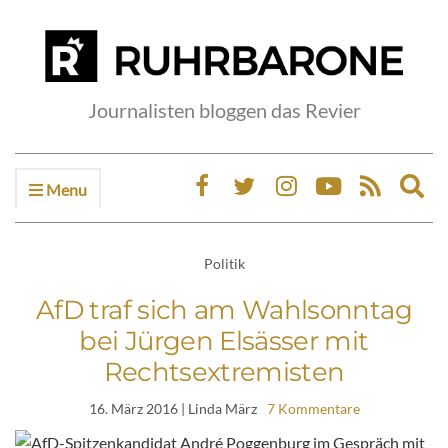
Journalisten bloggen das Revier
Menu
Ex
sea
fo
Politik
AfD traf sich am Wahlsonntag
bei Jürgen Elsässer mit
Rechtsextremisten
16. März 2016
| Linda März
7 Kommentare