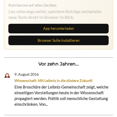
Ruhrbarone auf allen Geräten
Lies unterwegs weiter, speichere Beiträge und behalte
neue Texte direkt im Browser im Blick.
App herunterladen
Browser Suite installieren
Vor zehn Jahren...
9. August 2016
Wissenschaft: Mit Leibniz in die düstere Zukunft
Eine Broschüre der Leibniz-Gemeinschaft zeigt, welche
einseitigen Vorstellungen heute in der Wissenschaft
propagiert werden. Politik soll menschliche Gestaltung
einschränken. Von...