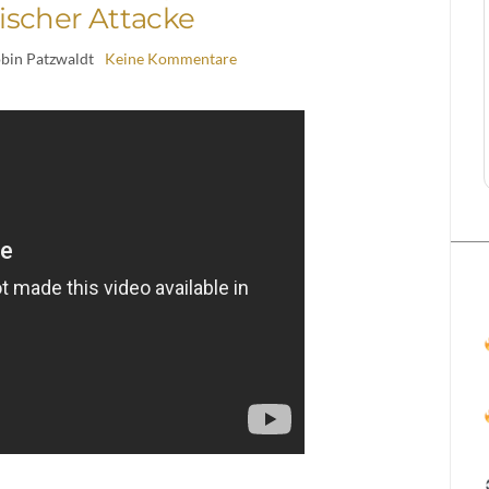
tischer Attacke
obin Patzwaldt
Keine Kommentare