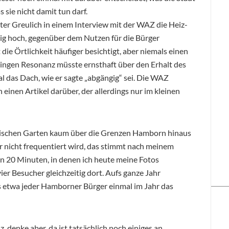
 sie nicht damit tun darf.
ter Greulich in einem Interview mit der WAZ die Heiz-
ig hoch, gegenüber dem Nutzen für die Bürger
 die Örtlichkeit häufiger besichtigt, aber niemals einen
ringen Resonanz müsste ernsthaft über den Erhalt des
das Dach, wie er sagte „abgängig“ sei. Die WAZ
einen Artikel darüber, der allerdings nur im kleinen
otanischen Garten kaum über die Grenzen Hamborn hinaus
r nicht frequentiert wird, das stimmt nach meinem
n 20 Minuten, in denen ich heute meine Fotos
er Besucher gleichzeitig dort. Aufs ganze Jahr
 etwa jeder Hamborner Bürger einmal im Jahr das
, denke aber, da ist tatsächlich noch einiges an