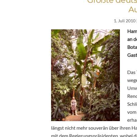
A
1. Juli 2010
Hamb
an d
Bota
Gast
Das 
wege
Umwe
Reno
Schl
vom 
erha
längst nicht mehr souverän über ihren Ha
mit dem Regierungspräsidenten, wobei di