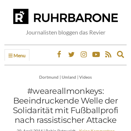
Journalisten bloggen das Revier
Menu
Ex
sea
fo
Dortmund
|
Umland
|
Videos
#weareallmonkeys:
Beeindruckende Welle der
Solidarität mit Fußballprofi
nach rassistischer Attacke
29. April 2014
| Robin Patzwaldt
Keine Kommentare