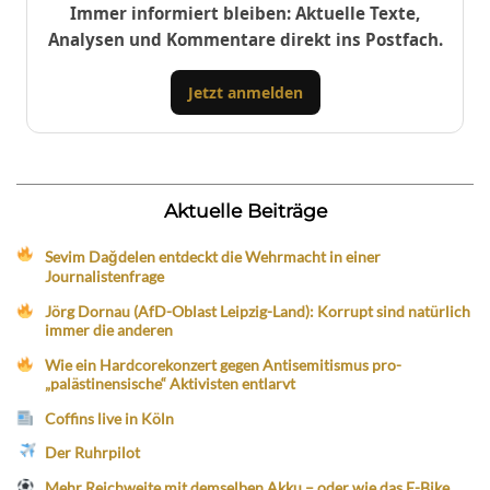
Immer informiert bleiben: Aktuelle Texte,
Analysen und Kommentare direkt ins Postfach.
Jetzt anmelden
Aktuelle Beiträge
Sevim Dağdelen entdeckt die Wehrmacht in einer
Journalistenfrage
Jörg Dornau (AfD-Oblast Leipzig-Land): Korrupt sind natürlich
immer die anderen
Wie ein Hardcorekonzert gegen Antisemitismus pro-
„palästinensische“ Aktivisten entlarvt
Coffins live in Köln
Der Ruhrpilot
Mehr Reichweite mit demselben Akku – oder wie das E-Bike