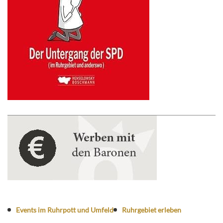
Events im Ruhrpott und Umfeld
Ruhrgebiet erleben