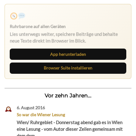
Ruhrbarone auf allen Geräten
Lies unterwegs weiter, speichere Beiträge und behalte
neue Texte direkt im Browser im Blick.
App herunterladen
Browser Suite installieren
Vor zehn Jahren...
6. August 2016
So war die Wiener Lesung
Wien/ Ruhrgebiet - Donnerstag abend gab es in Wien
eine Lesung - vom Autor dieser Zeilen gemeinsam mit
dem dem...