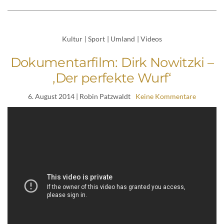
Kultur
|
Sport
|
Umland
|
Videos
Dokumentarfilm: Dirk Nowitzki –
‚Der perfekte Wurf‘
6. August 2014
| Robin Patzwaldt
Keine Kommentare