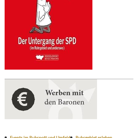
Events im Ruhrpott und Umfeld
Ruhrgebiet erleben