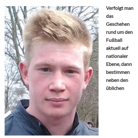
Verfolgt man
das
Geschehen
rund um den
Fußball
aktuell auf
nationaler
Ebene, dann
bestimmen
neben den
üblichen