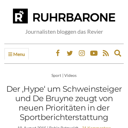
Journalisten bloggen das Revier
Menu
Ex
sea
fo
Sport
|
Videos
Der ‚Hype‘ um Schweinsteiger
und De Bruyne zeugt von
neuen Prioritäten in der
Sportberichterstattung
19. August 2015
| Robin Patzwaldt
21 Kommentare