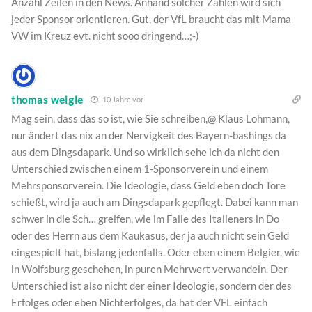
Anzahl Zeilen in den News. Anhand solcher Zahlen wird sich
jeder Sponsor orientieren. Gut, der VfL braucht das mit Mama
VW im Kreuz evt. nicht sooo dringend…;-)
thomas weigle
10 Jahre vor
Mag sein, dass das so ist, wie Sie schreiben,@ Klaus Lohmann,
nur ändert das nix an der Nervigkeit des Bayern-bashings da
aus dem Dingsdapark. Und so wirklich sehe ich da nicht den
Unterschied zwischen einem 1-Sponsorverein und einem
Mehrsponsorverein. Die Ideologie, dass Geld eben doch Tore
schießt, wird ja auch am Dingsdapark gepflegt. Dabei kann man
schwer in die Sch… greifen, wie im Falle des Italieners in Do
oder des Herrn aus dem Kaukasus, der ja auch nicht sein Geld
eingespielt hat, bislang jedenfalls. Oder eben einem Belgier, wie
in Wolfsburg geschehen, in puren Mehrwert verwandeln. Der
Unterschied ist also nicht der einer Ideologie, sondern der des
Erfolges oder eben Nichterfolges, da hat der VFL einfach