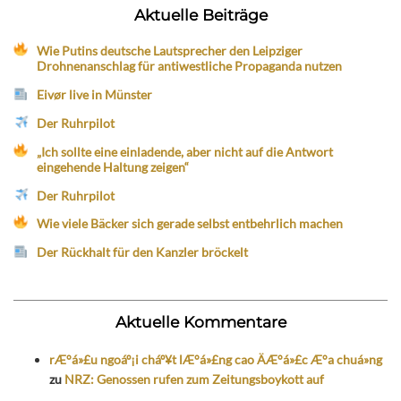
Aktuelle Beiträge
Wie Putins deutsche Lautsprecher den Leipziger
Drohnenanschlag für antiwestliche Propaganda nutzen
Eivør live in Münster
Der Ruhrpilot
„Ich sollte eine einladende, aber nicht auf die Antwort
eingehende Haltung zeigen“
Der Ruhrpilot
Wie viele Bäcker sich gerade selbst entbehrlich machen
Der Rückhalt für den Kanzler bröckelt
Aktuelle Kommentare
rÆ°á»£u ngoáº¡i cháº¥t lÆ°á»£ng cao ÄÆ°á»£c Æ°a chuá»ng
zu
NRZ: Genossen rufen zum Zeitungsboykott auf