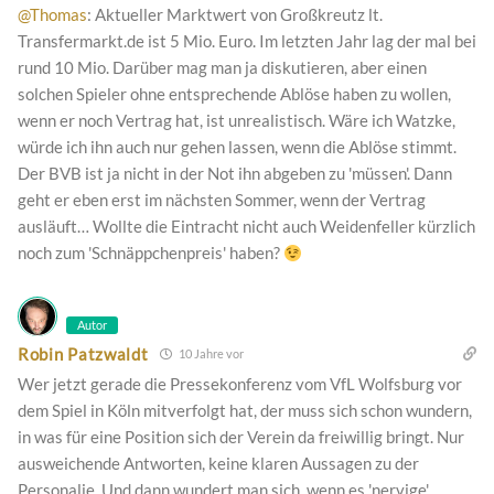
@Thomas
: Aktueller Marktwert von Großkreutz lt.
Transfermarkt.de ist 5 Mio. Euro. Im letzten Jahr lag der mal bei
rund 10 Mio. Darüber mag man ja diskutieren, aber einen
solchen Spieler ohne entsprechende Ablöse haben zu wollen,
wenn er noch Vertrag hat, ist unrealistisch. Wäre ich Watzke,
würde ich ihn auch nur gehen lassen, wenn die Ablöse stimmt.
Der BVB ist ja nicht in der Not ihn abgeben zu 'müssen'. Dann
geht er eben erst im nächsten Sommer, wenn der Vertrag
ausläuft… Wollte die Eintracht nicht auch Weidenfeller kürzlich
noch zum 'Schnäppchenpreis' haben?
Autor
Robin Patzwaldt
10 Jahre vor
Wer jetzt gerade die Pressekonferenz vom VfL Wolfsburg vor
dem Spiel in Köln mitverfolgt hat, der muss sich schon wundern,
in was für eine Position sich der Verein da freiwillig bringt. Nur
ausweichende Antworten, keine klaren Aussagen zu der
Personalie. Und dann wundert man sich, wenn es 'nervige'