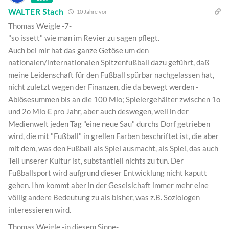
WALTER Stach
10 Jahre vor
Thomas Weigle -7-
"so issett" wie man im Revier zu sagen pflegt.
Auch bei mir hat das ganze Getöse um den
nationalen/internationalen Spitzenfußball dazu geführt, daß
meine Leidenschaft für den Fußball spürbar nachgelassen hat,
nicht zuletzt wegen der Finanzen, die da bewegt werden -
Ablösesummen bis an die 100 Mio; Spielergehälter zwischen 1o
und 2o Mio € pro Jahr, aber auch deswegen, weil in der
Medienwelt jeden Tag "eine neue Sau" durchs Dorf getrieben
wird, die mit "Fußball" in grellen Farben beschriftet ist, die aber
mit dem, was den Fußball als Spiel ausmacht, als Spiel, das auch
Teil unserer Kultur ist, substantiell nichts zu tun. Der
Fußballsport wird aufgrund dieser Entwicklung nicht kaputt
gehen. Ihm kommt aber in der Geselslchaft immer mehr eine
völlig andere Bedeutung zu als bisher, was z.B. Soziologen
interessieren wird.
Thomas Weigle -in diesem Sinne-