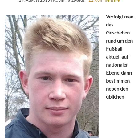
Verfolgt man
das
Geschehen
rund um den
Fußball
aktuell auf
nationaler
Ebene, dann
bestimmen
neben den
üblichen