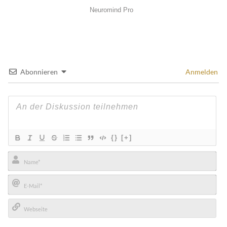
Abonnieren
Anmelden
{}
[+]
Name*
E-
Mail*
Webseite