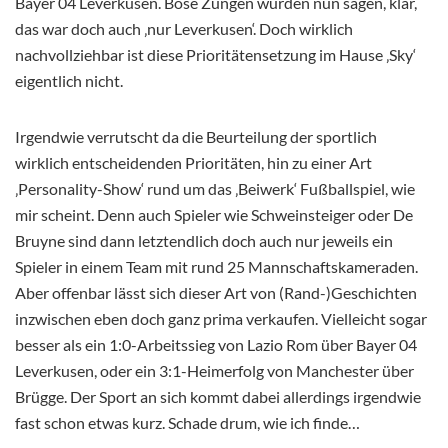
Bayer 04 Leverkusen. Böse Zungen würden nun sagen, klar,
das war doch auch ‚nur Leverkusen‘. Doch wirklich
nachvollziehbar ist diese Prioritätensetzung im Hause ‚Sky‘
eigentlich nicht.
Irgendwie verrutscht da die Beurteilung der sportlich
wirklich entscheidenden Prioritäten, hin zu einer Art
‚Personality-Show‘ rund um das ‚Beiwerk‘ Fußballspiel, wie
mir scheint. Denn auch Spieler wie Schweinsteiger oder De
Bruyne sind dann letztendlich doch auch nur jeweils ein
Spieler in einem Team mit rund 25 Mannschaftskameraden.
Aber offenbar lässt sich dieser Art von (Rand-)Geschichten
inzwischen eben doch ganz prima verkaufen. Vielleicht sogar
besser als ein 1:0-Arbeitssieg von Lazio Rom über Bayer 04
Leverkusen, oder ein 3:1-Heimerfolg von Manchester über
Brügge. Der Sport an sich kommt dabei allerdings irgendwie
fast schon etwas kurz. Schade drum, wie ich finde…