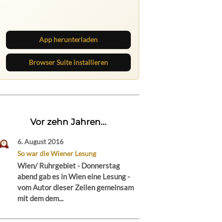
Lies unterwegs weiter, speichere
Beiträge und behalte neue Texte
direkt im Browser im Blick.
App herunterladen
Browser Suite installieren
Vor zehn Jahren...
6. August 2016
So war die Wiener Lesung
Wien/ Ruhrgebiet - Donnerstag
abend gab es in Wien eine Lesung -
vom Autor dieser Zeilen gemeinsam
mit dem dem...