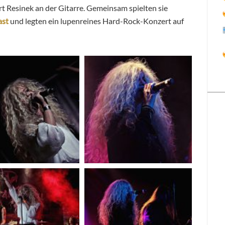
 Resinek an der Gitarre. Gemeinsam spielten sie
ast
und legten ein lupenreines Hard-Rock-Konzert auf