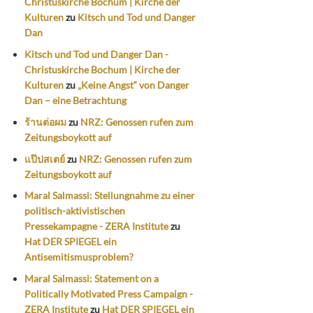
Christuskirche Bochum | Kirche der
Kulturen
zu
Kitsch und Tod und Danger
Dan
Kitsch und Tod und Danger Dan -
Christuskirche Bochum | Kirche der
Kulturen
zu
„Keine Angst“ von Danger
Dan – eine Betrachtung
ร้านต่อผม
zu
NRZ: Genossen rufen zum
Zeitungsboykott auf
แป๊ปสเตย์
zu
NRZ: Genossen rufen zum
Zeitungsboykott auf
Maral Salmassi: Stellungnahme zu einer
politisch-aktivistischen
Pressekampagne - ZERA Institute
zu
Hat DER SPIEGEL ein
Antisemitismusproblem?
Maral Salmassi: Statement on a
Politically Motivated Press Campaign -
ZERA Institute
zu
Hat DER SPIEGEL ein