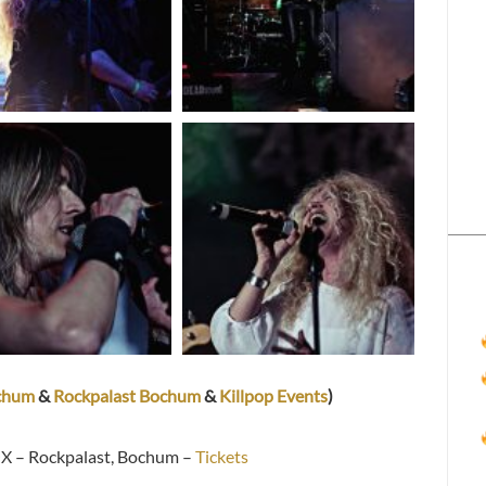
chum
&
Rockpalast Bochum
&
Killpop Events
)
X –
Rockpalast, Bochum –
Tickets