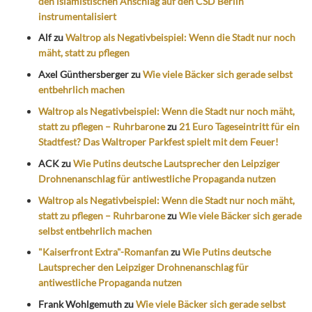
den islamistischen Anschlag auf den CSD Berlin
instrumentalisiert
Alf
zu
Waltrop als Negativbeispiel: Wenn die Stadt nur noch
mäht, statt zu pflegen
Axel Günthersberger
zu
Wie viele Bäcker sich gerade selbst
entbehrlich machen
Waltrop als Negativbeispiel: Wenn die Stadt nur noch mäht,
statt zu pflegen – Ruhrbarone
zu
21 Euro Tageseintritt für ein
Stadtfest? Das Waltroper Parkfest spielt mit dem Feuer!
ACK
zu
Wie Putins deutsche Lautsprecher den Leipziger
Drohnenanschlag für antiwestliche Propaganda nutzen
Waltrop als Negativbeispiel: Wenn die Stadt nur noch mäht,
statt zu pflegen – Ruhrbarone
zu
Wie viele Bäcker sich gerade
selbst entbehrlich machen
"Kaiserfront Extra"-Romanfan
zu
Wie Putins deutsche
Lautsprecher den Leipziger Drohnenanschlag für
antiwestliche Propaganda nutzen
Frank Wohlgemuth
zu
Wie viele Bäcker sich gerade selbst