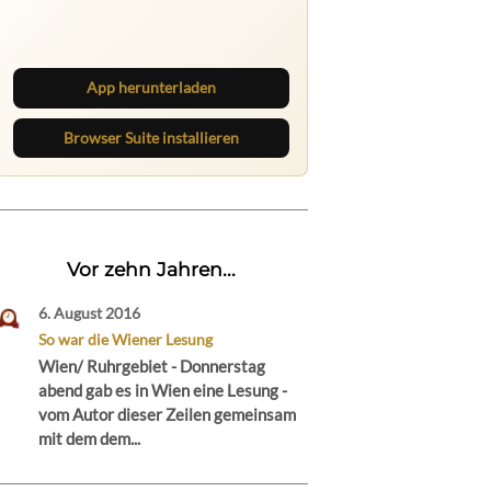
Lies unterwegs weiter, speichere
Beiträge und behalte neue Texte
direkt im Browser im Blick.
App herunterladen
Browser Suite installieren
Vor zehn Jahren...
6. August 2016
So war die Wiener Lesung
Wien/ Ruhrgebiet - Donnerstag
abend gab es in Wien eine Lesung -
vom Autor dieser Zeilen gemeinsam
mit dem dem...