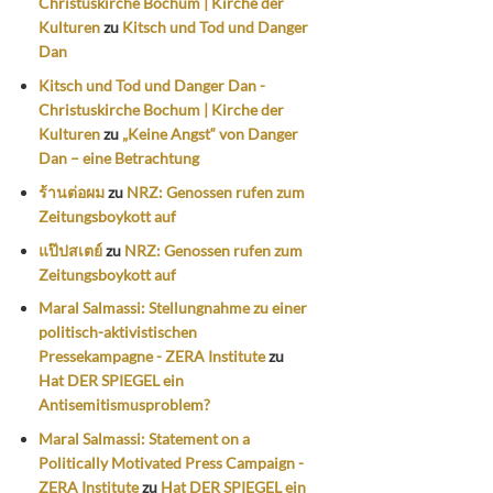
Christuskirche Bochum | Kirche der
Kulturen
zu
Kitsch und Tod und Danger
Dan
Kitsch und Tod und Danger Dan -
Christuskirche Bochum | Kirche der
Kulturen
zu
„Keine Angst“ von Danger
Dan – eine Betrachtung
ร้านต่อผม
zu
NRZ: Genossen rufen zum
Zeitungsboykott auf
แป๊ปสเตย์
zu
NRZ: Genossen rufen zum
Zeitungsboykott auf
Maral Salmassi: Stellungnahme zu einer
politisch-aktivistischen
Pressekampagne - ZERA Institute
zu
Hat DER SPIEGEL ein
Antisemitismusproblem?
Maral Salmassi: Statement on a
Politically Motivated Press Campaign -
ZERA Institute
zu
Hat DER SPIEGEL ein