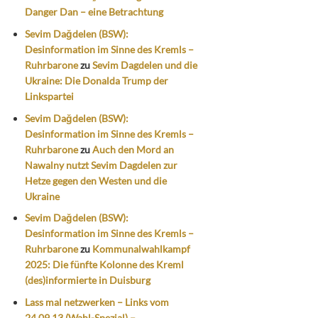
Danger Dan – eine Betrachtung
Sevim Dağdelen (BSW):
Desinformation im Sinne des Kremls –
Ruhrbarone
zu
Sevim Dagdelen und die
Ukraine: Die Donalda Trump der
Linkspartei
Sevim Dağdelen (BSW):
Desinformation im Sinne des Kremls –
Ruhrbarone
zu
Auch den Mord an
Nawalny nutzt Sevim Dagdelen zur
Hetze gegen den Westen und die
Ukraine
Sevim Dağdelen (BSW):
Desinformation im Sinne des Kremls –
Ruhrbarone
zu
Kommunalwahlkampf
2025: Die fünfte Kolonne des Kreml
(des)informierte in Duisburg
Lass mal netzwerken – Links vom
24.09.13 (Wahl-Spezial) –