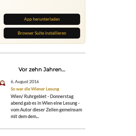
Beiträge und behalte neue Texte
direkt im Browser im Blick.
App herunterladen
Browser Suite installieren
Vor zehn Jahren...
6. August 2016
So war die Wiener Lesung
Wien/ Ruhrgebiet - Donnerstag
abend gab es in Wien eine Lesung -
vom Autor dieser Zeilen gemeinsam
mit dem dem...