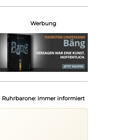
Werbung
Ruhrbarone: immer informiert
Ruhrbarone auf allen Geräten
Lies unterwegs weiter, speichere