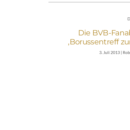
D
Die BVB-Fanab
‚Borussentreff z
3. Juli 2013
| Rob