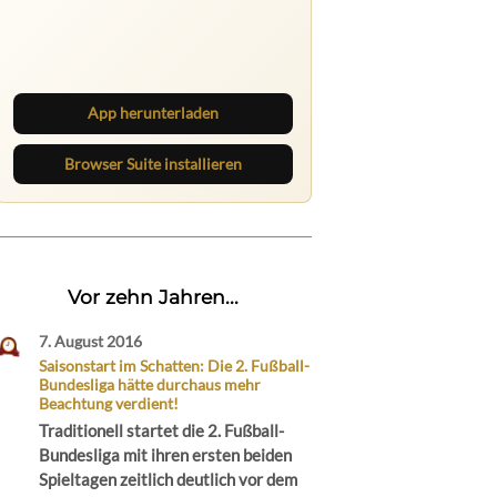
Ruhrbarone auf allen Geräten
Lies unterwegs weiter, speichere
Beiträge und behalte neue Texte
direkt im Browser im Blick.
App herunterladen
Browser Suite installieren
Vor zehn Jahren...
7. August 2016
Saisonstart im Schatten: Die 2. Fußball-
Bundesliga hätte durchaus mehr
Beachtung verdient!
Traditionell startet die 2. Fußball-
Bundesliga mit ihren ersten beiden
Spieltagen zeitlich deutlich vor dem