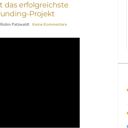
zt das erfolgreichste
unding-Projekt
 Robin Patzwaldt
Keine Kommentare