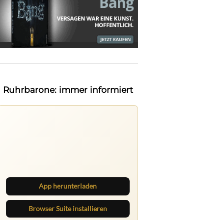
Ruhrbarone: immer informiert
Ruhrbarone auf allen Geräten
Lies unterwegs weiter, speichere
Beiträge und behalte neue Texte
direkt im Browser im Blick.
App herunterladen
Browser Suite installieren