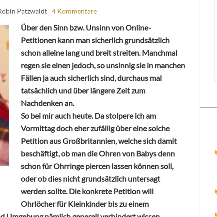
Robin Patzwaldt
4 Kommentare
Über den Sinn bzw. Unsinn von Online-
Petitionen kann man sicherlich grundsätzlich
schon alleine lang und breit streiten. Manchmal
regen sie einen jedoch, so unsinnig sie in manchen
Fällen ja auch sicherlich sind, durchaus mal
tatsächlich und über längere Zeit zum
Nachdenken an.
So bei mir auch heute. Da stolpere ich am
Vormittag doch eher zufällig über eine solche
Petition aus Großbritannien, welche sich damit
beschäftigt, ob man die Ohren von Babys denn
schon für Ohrringe piercen lassen können soll,
oder ob dies nicht grundsätzlich untersagt
werden sollte. Die konkrete Petition will
Ohrlöcher für Kleinkinder bis zu einem
nd Umgebung nämlich generell verhindert wissen.