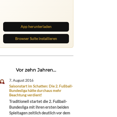
Ruhrbarone auf allen Geräten
Lies unterwegs weiter, speichere
Beiträge und behalte neue Texte
direkt im Browser im Blick.
App herunterladen
Browser Suite installieren
Vor zehn Jahren...
7. August 2016
Saisonstart im Schatten: Die 2. Fußball-
Bundesliga hätte durchaus mehr
Beachtung verdient!
Traditionell startet die 2. Fußball-
Bundesliga mit ihren ersten beiden
Spieltagen zeitlich deutlich vor dem