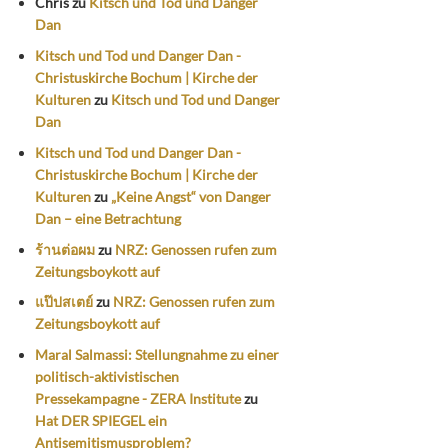
Chris
zu
Kitsch und Tod und Danger
Dan
Kitsch und Tod und Danger Dan -
Christuskirche Bochum | Kirche der
Kulturen
zu
Kitsch und Tod und Danger
Dan
Kitsch und Tod und Danger Dan -
Christuskirche Bochum | Kirche der
Kulturen
zu
„Keine Angst“ von Danger
Dan – eine Betrachtung
ร้านต่อผม
zu
NRZ: Genossen rufen zum
Zeitungsboykott auf
แป๊ปสเตย์
zu
NRZ: Genossen rufen zum
Zeitungsboykott auf
Maral Salmassi: Stellungnahme zu einer
politisch-aktivistischen
Pressekampagne - ZERA Institute
zu
Hat DER SPIEGEL ein
Antisemitismusproblem?