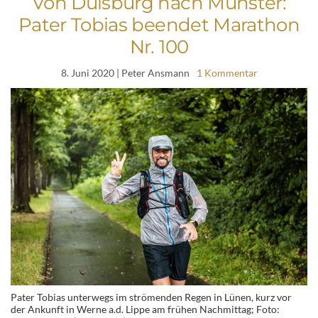
Von Duisburg nach Münster:
Pater Tobias beendet Marathon
Nr. 100
8. Juni 2020
| Peter Ansmann
1 Kommentar
Pater Tobias unterwegs im strömenden Regen in Lünen, kurz vor
der Ankunft in Werne a.d. Lippe am frühen Nachmittag; Foto: