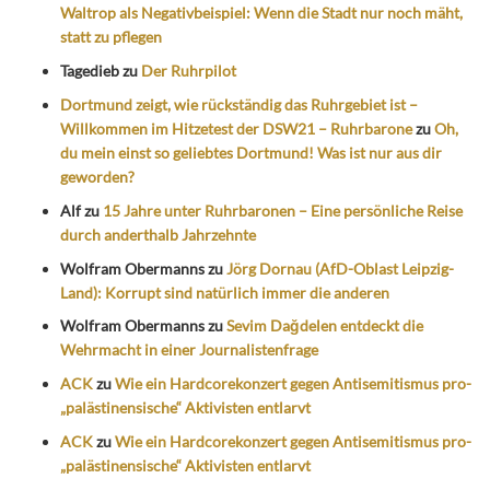
Waltrop als Negativbeispiel: Wenn die Stadt nur noch mäht,
statt zu pflegen
Tagedieb
zu
Der Ruhrpilot
Dortmund zeigt, wie rückständig das Ruhrgebiet ist –
Willkommen im Hitzetest der DSW21 – Ruhrbarone
zu
Oh,
du mein einst so geliebtes Dortmund! Was ist nur aus dir
geworden?
Alf
zu
15 Jahre unter Ruhrbaronen – Eine persönliche Reise
durch anderthalb Jahrzehnte
Wolfram Obermanns
zu
Jörg Dornau (AfD-Oblast Leipzig-
Land): Korrupt sind natürlich immer die anderen
Wolfram Obermanns
zu
Sevim Dağdelen entdeckt die
Wehrmacht in einer Journalistenfrage
ACK
zu
Wie ein Hardcorekonzert gegen Antisemitismus pro-
„palästinensische“ Aktivisten entlarvt
ACK
zu
Wie ein Hardcorekonzert gegen Antisemitismus pro-
„palästinensische“ Aktivisten entlarvt