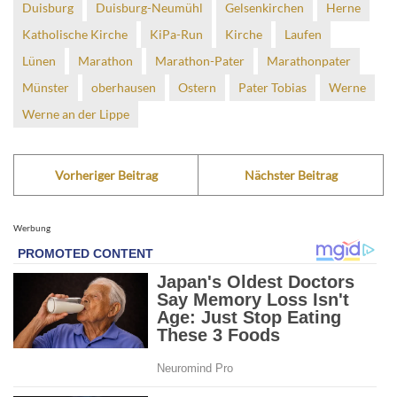
Duisburg
Duisburg-Neumühl
Gelsenkirchen
Herne
Katholische Kirche
KiPa-Run
Kirche
Laufen
Lünen
Marathon
Marathon-Pater
Marathonpater
Münster
oberhausen
Ostern
Pater Tobias
Werne
Werne an der Lippe
Vorheriger Beitrag
Nächster Beitrag
Werbung