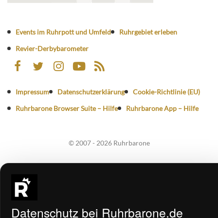
Events im Ruhrpott und Umfeld
Ruhrgebiet erleben
Revier-Derbybarometer
Impressum
Datenschutzerklärung
Cookie-Richtlinie (EU)
Ruhrbarone Browser Suite – Hilfe
Ruhrbarone App – Hilfe
© 2007 - 2026 Ruhrbarone
Datenschutz bei Ruhrbarone.de