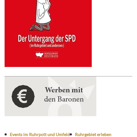
Events im Ruhrpott und Umfeld
Ruhrgebiet erleben