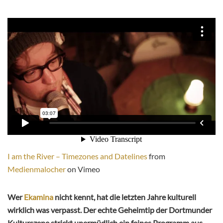
I am the River – Timezones and Datelines
from
Medienmalocher
on Vimeo
Wer
Ekamina
nicht kennt, hat die letzten Jahre kulturell
wirklich was verpasst. Der echte Geheimtip der Dortmunder
Kulturszene strickt unermüdlich ein feines Programm aus