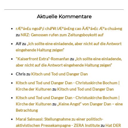
Aktuelle Kommentare
rÆ°á»£u ngoáº¡i cháº¥t lÆ°á»£ng cao ÄÆ°á»£c Æ°a chuá»ng
zu
NRZ: Genossen rufen zum Zeitungsboykott auf
Alf
zu
„Ich sollte eine einladende, aber nicht auf die Antwort
eingehende Haltung zeigen“
"Kaiserfront Extra"-Romanfan
zu
„Ich sollte eine einladende,
aber nicht auf die Antwort eingehende Haltung zeigen“
Chris
zu
Kitsch und Tod und Danger Dan
Kitsch und Tod und Danger Dan - Christuskirche Bochum |
Kirche der Kulturen
zu
Kitsch und Tod und Danger Dan
Kitsch und Tod und Danger Dan - Christuskirche Bochum |
Kirche der Kulturen
zu
„Keine Angst“ von Danger Dan – eine
Betrachtung
Maral Salmassi: Stellungnahme zu einer politisch-
aktivistischen Pressekampagne - ZERA Institute
zu
Hat DER