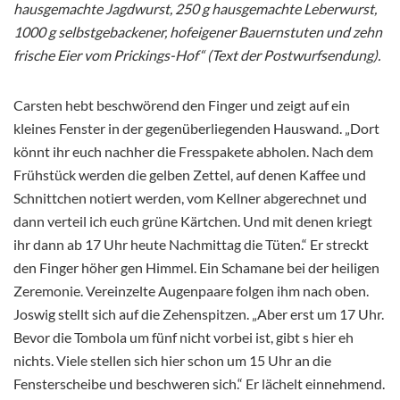
hausgemachte Jagdwurst, 250 g hausgemachte Leberwurst,
1000 g selbstgebackener, hofeigener Bauernstuten und zehn
frische Eier vom Prickings-Hof“ (Text der Postwurfsendung).
Carsten hebt beschwörend den Finger und zeigt auf ein
kleines Fenster in der gegenüberliegenden Hauswand. „Dort
könnt ihr euch nachher die Fresspakete abholen. Nach dem
Frühstück werden die gelben Zettel, auf denen Kaffee und
Schnittchen notiert werden, vom Kellner abgerechnet und
dann verteil ich euch grüne Kärtchen. Und mit denen kriegt
ihr dann ab 17 Uhr heute Nachmittag die Tüten.“ Er streckt
den Finger höher gen Himmel. Ein Schamane bei der heiligen
Zeremonie. Vereinzelte Augenpaare folgen ihm nach oben.
Joswig stellt sich auf die Zehenspitzen. „Aber erst um 17 Uhr.
Bevor die Tombola um fünf nicht vorbei ist, gibt s hier eh
nichts. Viele stellen sich hier schon um 15 Uhr an die
Fensterscheibe und beschweren sich.“ Er lächelt einnehmend.