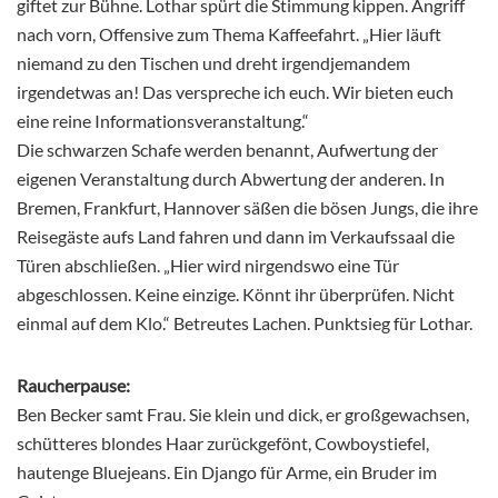
giftet zur Bühne. Lothar spürt die Stimmung kippen. Angriff
nach vorn, Offensive zum Thema Kaffeefahrt. „Hier läuft
niemand zu den Tischen und dreht irgendjemandem
irgendetwas an! Das verspreche ich euch. Wir bieten euch
eine reine Informationsveranstaltung.“
Die schwarzen Schafe werden benannt, Aufwertung der
eigenen Veranstaltung durch Abwertung der anderen. In
Bremen, Frankfurt, Hannover säßen die bösen Jungs, die ihre
Reisegäste aufs Land fahren und dann im Verkaufssaal die
Türen abschließen. „Hier wird nirgendswo eine Tür
abgeschlossen. Keine einzige. Könnt ihr überprüfen. Nicht
einmal auf dem Klo.“ Betreutes Lachen. Punktsieg für Lothar.
Raucherpause:
Ben Becker samt Frau. Sie klein und dick, er großgewachsen,
schütteres blondes Haar zurückgefönt, Cowboystiefel,
hautenge Bluejeans. Ein Django für Arme, ein Bruder im