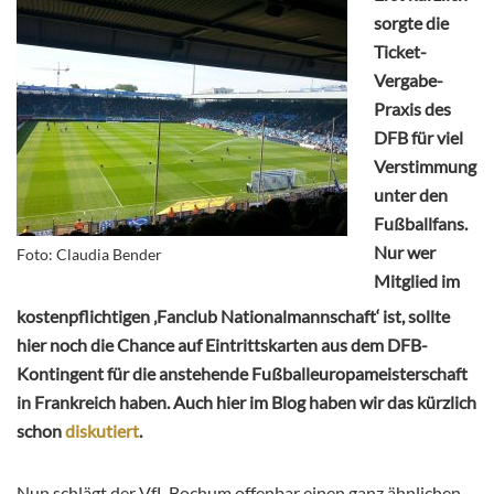
sorgte die
Ticket-
Vergabe-
Praxis des
DFB für viel
Verstimmung
unter den
Fußballfans.
Nur wer
Foto: Claudia Bender
Mitglied im
kostenpflichtigen ‚Fanclub Nationalmannschaft‘ ist, sollte
hier noch die Chance auf Eintrittskarten aus dem DFB-
Kontingent für die anstehende Fußballeuropameisterschaft
in Frankreich haben. Auch hier im Blog haben wir das kürzlich
schon
diskutiert
.
Nun schlägt der VfL Bochum offenbar einen ganz ähnlichen