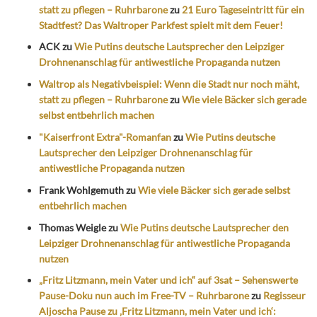
statt zu pflegen – Ruhrbarone
zu
21 Euro Tageseintritt für ein
Stadtfest? Das Waltroper Parkfest spielt mit dem Feuer!
ACK
zu
Wie Putins deutsche Lautsprecher den Leipziger
Drohnenanschlag für antiwestliche Propaganda nutzen
Waltrop als Negativbeispiel: Wenn die Stadt nur noch mäht,
statt zu pflegen – Ruhrbarone
zu
Wie viele Bäcker sich gerade
selbst entbehrlich machen
"Kaiserfront Extra"-Romanfan
zu
Wie Putins deutsche
Lautsprecher den Leipziger Drohnenanschlag für
antiwestliche Propaganda nutzen
Frank Wohlgemuth
zu
Wie viele Bäcker sich gerade selbst
entbehrlich machen
Thomas Weigle
zu
Wie Putins deutsche Lautsprecher den
Leipziger Drohnenanschlag für antiwestliche Propaganda
nutzen
„Fritz Litzmann, mein Vater und ich“ auf 3sat – Sehenswerte
Pause-Doku nun auch im Free-TV – Ruhrbarone
zu
Regisseur
Aljoscha Pause zu ‚Fritz Litzmann, mein Vater und ich‘: