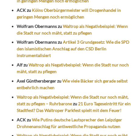
in geringen Mengen noch ermöglichen
ACK
zu
Kölns Oberbürgermeister will Drogenhandel in
geringen Mengen noch ermöglichen
Wolfram Obermanns
zu
Waltrop als Negativbeispiel: Wenn
die Stadt nur noch mäht, statt zu pflegen
Wolfram Obermanns
zu
Artikel 3 Grundgesetz: Wie die SPD
den islamistischen Anschlag auf den CSD Berlin
instrumentalisiert
Alf
zu
Waltrop als Negativbeispiel: Wenn die Stadt nur noch
mäht, statt zu pflegen
Axel Günthersberger
zu
Wie viele Bäcker sich gerade selbst
entbehrlich machen
Waltrop als Negativbeispiel: Wenn die Stadt nur noch mäht,
statt zu pflegen – Ruhrbarone
zu
21 Euro Tageseintritt für ein
Stadtfest? Das Waltroper Parkfest spielt mit dem Feuer!
ACK
zu
Wie Putins deutsche Lautsprecher den Leipziger
Drohnenanschlag für antiwestliche Propaganda nutzen
Waltrop als Negativbeispiel: Wenn die Stadt nur noch mäht,