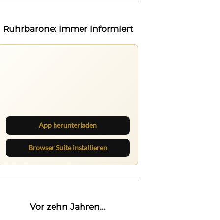
Ruhrbarone: immer informiert
Ruhrbarone auf allen Geräten
Lies unterwegs weiter, speichere
Beiträge und behalte neue Texte
direkt im Browser im Blick.
App herunterladen
Browser Suite installieren
Vor zehn Jahren...