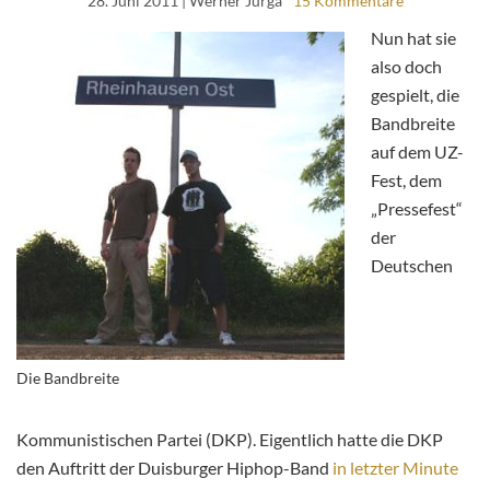
28. Juni 2011
| Werner Jurga
15 Kommentare
Nun hat sie
also doch
gespielt, die
Bandbreite
auf dem UZ-
Fest, dem
„Pressefest“
der
Deutschen
Die Bandbreite
Kommunistischen Partei (DKP). Eigentlich hatte die DKP
den Auftritt der Duisburger Hiphop-Band
in letzter Minute