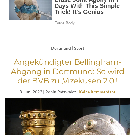
Dortmund
|
Sport
Angekündigter Bellingham-
Abgang in Dortmund: So wird
der BVB zu ‚Vizekusen 2.0‘!
8. Juni 2023
| Robin Patzwaldt
Keine Kommentare