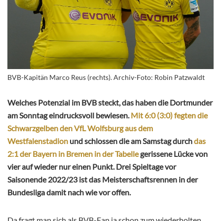
BVB-Kapitän Marco Reus (rechts). Archiv-Foto: Robin Patzwaldt
Welches Potenzial im BVB steckt, das haben die Dortmunder
am Sonntag eindrucksvoll bewiesen.
Mit 6:0 (3:0) fegten die
Schwarzgelben den VfL Wolfsburg aus dem
Westfalenstadion
und schlossen die am Samstag durch
das
2:1 der Bayern in Bremen
in der Tabelle
gerissene Lücke von
vier auf wieder nur einen Punkt. Drei Spieltage vor
Saisonende 2022/23 ist das Meisterschaftsrennen in der
Bundesliga damit nach wie vor offen.
Da fragt man sich als BVB-Fan ja schon zum wiederholten