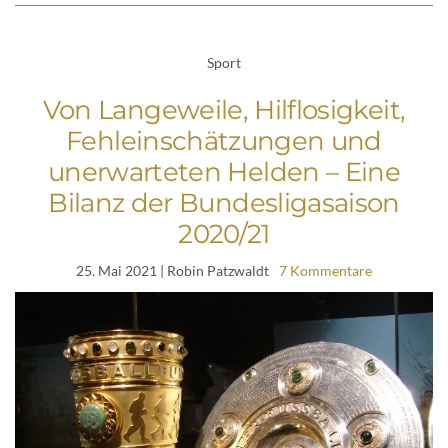
Sport
Von Langeweile, Hilflosigkeit,
Fehleinschätzungen und
unerwarteten Helden – Eine
Bilanz der Bundesligasaison
2020/21
25. Mai 2021
| Robin Patzwaldt
7 Kommentare