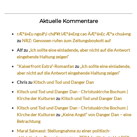
Aktuelle Kommentare
rÆ°á»£u ngoáº¡i cháº¥t lÆ°á»£ng cao ÄÆ°á»£c Æ°a chuá»ng
zu
NRZ: Genossen rufen zum Zeitungsboykott auf
Alf
zu
„Ich sollte eine einladende, aber nicht auf die Antwort
eingehende Haltung zeigen“
"Kaiserfront Extra"-Romanfan
zu
„Ich sollte eine einladende,
aber nicht auf die Antwort eingehende Haltung zeigen“
Chris
zu
Kitsch und Tod und Danger Dan
Kitsch und Tod und Danger Dan - Christuskirche Bochum |
Kirche der Kulturen
zu
Kitsch und Tod und Danger Dan
Kitsch und Tod und Danger Dan - Christuskirche Bochum |
Kirche der Kulturen
zu
„Keine Angst“ von Danger Dan – eine
Betrachtung
Maral Salmassi: Stellungnahme zu einer politisch-