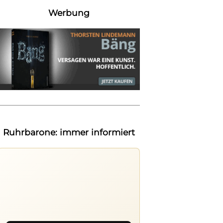
Werbung
Ruhrbarone: immer informiert
Ruhrbarone auf allen Geräten
Lies unterwegs weiter, speichere
Beiträge und behalte neue Texte
direkt im Browser im Blick.