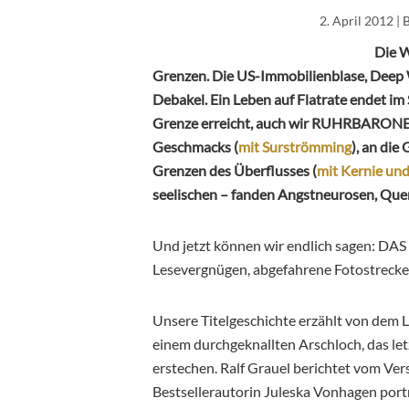
2. April 2012
| 
Die W
Grenzen. Die US-Immobilienblase, Deep 
Debakel. Ein Leben auf Flatrate endet im 
Grenze erreicht, auch wir RUHRBARONE s
Geschmacks (
mit Surströmming
), an die
Grenzen des Überflusses (
mit Kernie und
seelischen – fanden Angstneurosen, Que
Und jetzt können wir endlich sagen: D
Lesevergnügen, abgefahrene Fotostrecken,
Unsere Titelgeschichte erzählt von dem
einem durchgeknallten Arschloch, das le
erstechen. Ralf Grauel berichtet vom Ver
Bestsellerautorin Juleska Vonhagen portr