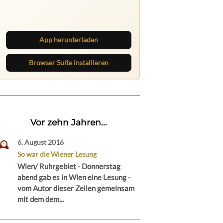
Lies unterwegs weiter, speichere
Beiträge und behalte neue Texte
direkt im Browser im Blick.
App herunterladen
Browser Suite installieren
Vor zehn Jahren...
6. August 2016
So war die Wiener Lesung
Wien/ Ruhrgebiet - Donnerstag
abend gab es in Wien eine Lesung -
vom Autor dieser Zeilen gemeinsam
mit dem dem...