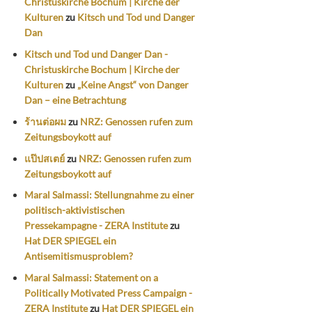
Christuskirche Bochum | Kirche der
Kulturen
zu
Kitsch und Tod und Danger
Dan
Kitsch und Tod und Danger Dan -
Christuskirche Bochum | Kirche der
Kulturen
zu
„Keine Angst“ von Danger
Dan – eine Betrachtung
ร้านต่อผม
zu
NRZ: Genossen rufen zum
Zeitungsboykott auf
แป๊ปสเตย์
zu
NRZ: Genossen rufen zum
Zeitungsboykott auf
Maral Salmassi: Stellungnahme zu einer
politisch-aktivistischen
Pressekampagne - ZERA Institute
zu
Hat DER SPIEGEL ein
Antisemitismusproblem?
Maral Salmassi: Statement on a
Politically Motivated Press Campaign -
ZERA Institute
zu
Hat DER SPIEGEL ein