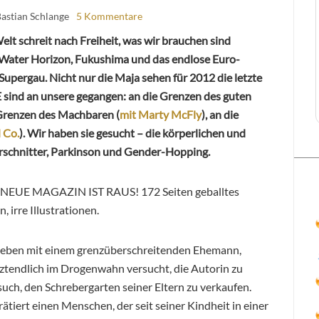
Bastian Schlange
5 Kommentare
elt schreit nach Freiheit, was wir brauchen sind
Water Horizon, Fukushima und das endlose Euro-
Supergau. Nicht nur die Maja sehen für 2012 die letzte
ind an unsere gegangen: an die Grenzen des guten
 Grenzen des Machbaren (
mit Marty McFly
), an die
 Co.
). Wir haben sie gesucht – die körperlichen und
rschnitter, Parkinson und Gender-Hopping.
AS NEUE MAGAZIN IST RAUS! 172 Seiten geballtes
 irre Illustrationen.
 Leben mit einem grenzüberschreitenden Ehemann,
tztendlich im Drogenwahn versucht, die Autorin zu
such, den Schrebergarten seiner Eltern zu verkaufen.
ätiert einen Menschen, der seit seiner Kindheit in einer