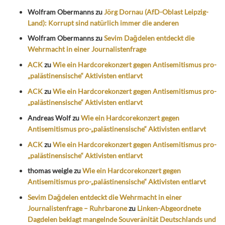
Wolfram Obermanns
zu
Jörg Dornau (AfD-Oblast Leipzig-
Land): Korrupt sind natürlich immer die anderen
Wolfram Obermanns
zu
Sevim Dağdelen entdeckt die
Wehrmacht in einer Journalistenfrage
ACK
zu
Wie ein Hardcorekonzert gegen Antisemitismus pro-
„palästinensische“ Aktivisten entlarvt
ACK
zu
Wie ein Hardcorekonzert gegen Antisemitismus pro-
„palästinensische“ Aktivisten entlarvt
Andreas Wolf
zu
Wie ein Hardcorekonzert gegen
Antisemitismus pro-„palästinensische“ Aktivisten entlarvt
ACK
zu
Wie ein Hardcorekonzert gegen Antisemitismus pro-
„palästinensische“ Aktivisten entlarvt
thomas weigle
zu
Wie ein Hardcorekonzert gegen
Antisemitismus pro-„palästinensische“ Aktivisten entlarvt
Sevim Dağdelen entdeckt die Wehrmacht in einer
Journalistenfrage – Ruhrbarone
zu
Linken-Abgeordnete
Dagdelen beklagt mangelnde Souveränität Deutschlands und