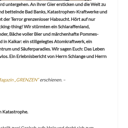
ird untergehen. An ihrer Gier ersticken und die Welt zu
nd bettelnde Bad Banks, Katastrophen-Kraftwerke und
t der Terror grenzenloser Habsucht. Hört auf nur
king-thing! Wir stürmten ein Schlaraffenland,
nder, Bäche voller Bier und märchenhafte Pommes-
n Kalkar: ein stillgelegtes Atomkraftwerk, ein
ntrum und Säuferparadies. Wir sagen Euch: Das Leben
ivlos. Ein Erlebnisbericht von Herrn Schlange und Herrn
Magazin „GRENZEN“
erschienen. –
n Katastrophe.
n stellt zwei Grolsch aufs Holz und dreht sich zum