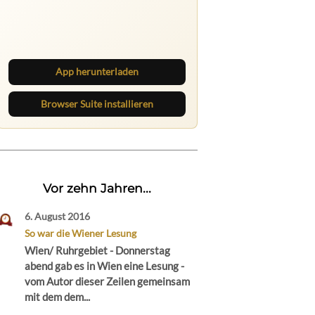
Ruhrbarone auf allen Geräten
Lies unterwegs weiter, speichere
Beiträge und behalte neue Texte
direkt im Browser im Blick.
App herunterladen
Browser Suite installieren
Vor zehn Jahren...
6. August 2016
So war die Wiener Lesung
Wien/ Ruhrgebiet - Donnerstag
abend gab es in Wien eine Lesung -
vom Autor dieser Zeilen gemeinsam
mit dem dem...