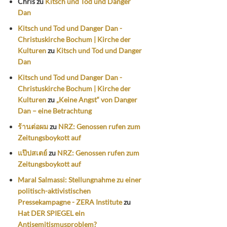
Chris
zu
Kitsch und Tod und Danger
Dan
Kitsch und Tod und Danger Dan -
Christuskirche Bochum | Kirche der
Kulturen
zu
Kitsch und Tod und Danger
Dan
Kitsch und Tod und Danger Dan -
Christuskirche Bochum | Kirche der
Kulturen
zu
„Keine Angst“ von Danger
Dan – eine Betrachtung
ร้านต่อผม
zu
NRZ: Genossen rufen zum
Zeitungsboykott auf
แป๊ปสเตย์
zu
NRZ: Genossen rufen zum
Zeitungsboykott auf
Maral Salmassi: Stellungnahme zu einer
politisch-aktivistischen
Pressekampagne - ZERA Institute
zu
Hat DER SPIEGEL ein
Antisemitismusproblem?