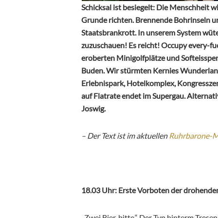
Schicksal ist besiegelt: Die Menschheit w
Grunde richten. Brennende Bohrinseln u
Staatsbrankrott. In unserem System wüte
zuzuschauen! Es reicht! Occupy every-fuc
eroberten Minigolfplätze und Softeisspe
Buden. Wir stürmten Kernies Wunderland i
Erlebnispark, Hotelkomplex, Kongressze
auf Flatrate endet im Supergau. Alternat
Joswig.
– Der Text ist im aktuellen
Ruhrbarone-
18.03 Uhr: Erste Vorboten der drohende
„Zwei Bier, bitte.“ Der Typ hinterm Trese