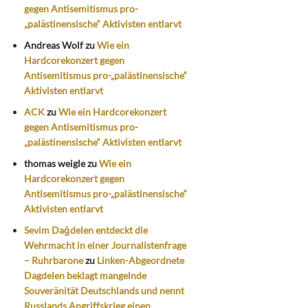
gegen Antisemitismus pro-
„palästinensische“ Aktivisten entlarvt
Andreas Wolf
zu
Wie ein
Hardcorekonzert gegen
Antisemitismus pro-„palästinensische“
Aktivisten entlarvt
ACK
zu
Wie ein Hardcorekonzert
gegen Antisemitismus pro-
„palästinensische“ Aktivisten entlarvt
thomas weigle
zu
Wie ein
Hardcorekonzert gegen
Antisemitismus pro-„palästinensische“
Aktivisten entlarvt
Sevim Dağdelen entdeckt die
Wehrmacht in einer Journalistenfrage
– Ruhrbarone
zu
Linken-Abgeordnete
Dagdelen beklagt mangelnde
Souveränität Deutschlands und nennt
Russlands Angriffskrieg einen