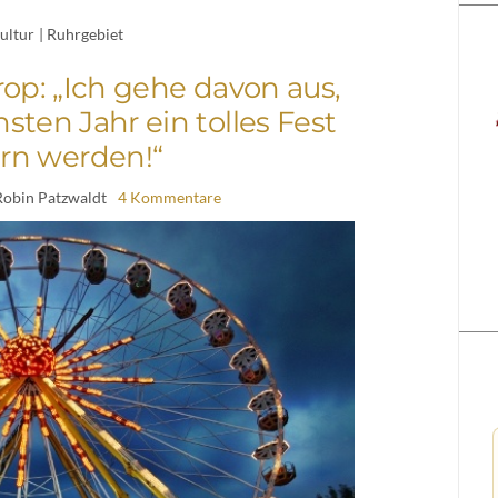
ultur
|
Ruhrgebiet
rop: „Ich gehe davon aus,
sten Jahr ein tolles Fest
ern werden!“
Robin Patzwaldt
4 Kommentare