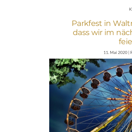
K
Parkfest in Walt
dass wir im näch
fei
11. Mai 2020
| 