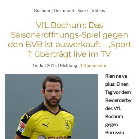
Bochum
|
Dortmund
|
Sport
|
Videos
VfL Bochum: Das
Saisoneröffnungs-Spiel gegen
den BVB ist ausverkauft – ‚Sport
1‘ überträgt live im TV
16. Juli 2015
| Meldung
1 Kommentar
Rien ne va
plus: Einen
Tag vor dem
Revierderby
des VfL
Bochum
gegen
Borussia